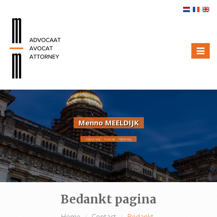
Toggle
naviga
Menno MEELDIJK
Advocaat - Avocat - Attorney
Bedankt pagina
Home
Contact
Bedankt